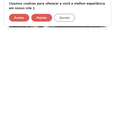
Usamos cookies para oferecer a você a melhor experiência
em nosso site :)
Aceitar
Rejeitar
Ajustes
2ª Jornada de Encerramento
23 de fevereiro de 2026
Viana do Castelo, Portugal
Ver evento
Contacto