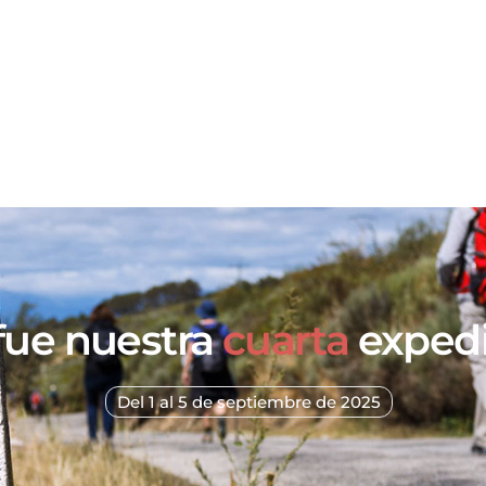
Inicio
Participar
Galería
Age
 fue nuestra
cuarta
expedi
Del 1 al 5 de septiembre de 2025