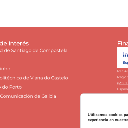
de interés
Fin
ad de Santiago de Compostela
Minho
PEGADA
Region
Politécnico de Viana do Castelo
(POCTE
o do Porto
España
Presup
 Comunicación de Galicia
Coste 
Plazo 
a 28 d
Utilizamos cookies pa
experiencia en nuestr